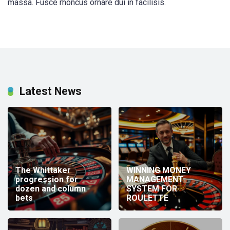
massa. Fusce rhoncus ornare dui in facilisis.
Latest News
The Whittaker
WINNING MONEY
progression for
MANAGEMENT
dozen and column
SYSTEM FOR
bets
ROULETTE