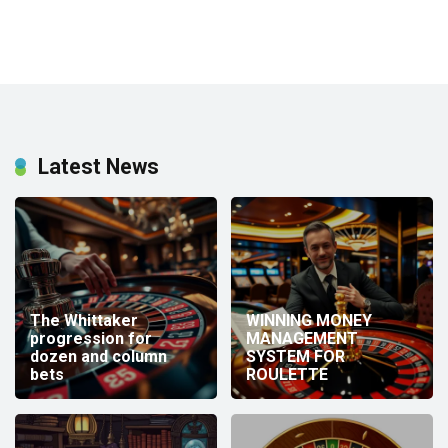
Latest News
The Whittaker
WINNING MONEY
progression for
MANAGEMENT
dozen and column
SYSTEM FOR
bets
ROULETTE