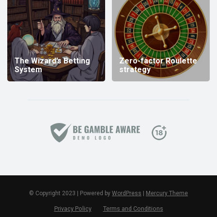
The Wizard’s Betting
Zero-factor Roulette
System
strategy
© Copyright 2023 | Powered by
WordPress
|
Mercury Theme
Privacy Policy
Terms and Conditions