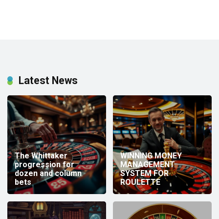
Latest News
The Whittaker
WINNING MONEY
progression for
MANAGEMENT
dozen and column
SYSTEM FOR
bets
ROULETTE