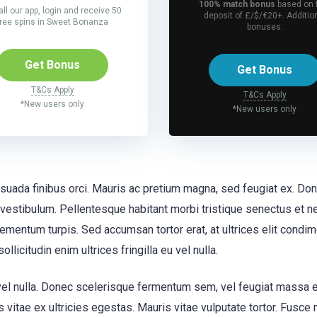
100% match bonus
based on f
all our app, login and receive 50
deposit of £/$/€20+. Additio
free spins in Sweet Bonanza
bonuses.
Get Bonus
Get Bonus
T&Cs Apply
T&Cs Apply
*New users only
*New users only
suada finibus orci. Mauris ac pretium magna, sed feugiat ex. Don
stibulum. Pellentesque habitant morbi tristique senectus et ne
mentum turpis. Sed accumsan tortor erat, at ultrices elit condim
ollicitudin enim ultrices fringilla eu vel nulla.
 eu vel nulla. Donec scelerisque fermentum sem, vel feugiat massa 
 vitae ex ultricies egestas. Mauris vitae vulputate tortor. Fusce