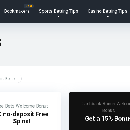
Bookmakers
Sports Betting Tips
Casino Betting Tips
s
me Bonus
Cashback Bonus
Welc
ee Bets
Welcome Bonus
Bonus
0 no-deposit Free
Get a 15% Bonu
Spins!