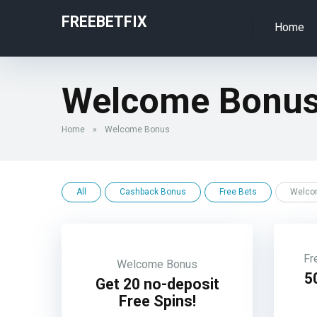
FREEBETFIX
Home
Welcome Bonu
Home
»
Welcome Bonus
All
Cashback Bonus
Free Bets
Welco
Fr
Welcome Bonus
5
Get 20 no-deposit
Free Spins!