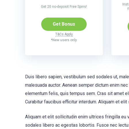
Inst
Get 20 no-deposit Free Spins!
Get Bonus
T&Cs Apply
*New users only
Duis libero sapien, vestibulum sed sodales ut, male
malesuada auctor. Aenean semper dictum enim nec ve
elementum felis, quis tempus sem. Cras sit amet ele
Curabitur faucibus efficitur interdum. Aliquam et elit s
Aliquam et elit sollicitudin enim ultrices fringilla
sodales libero ac egestas lobortis. Fusce nec lectus