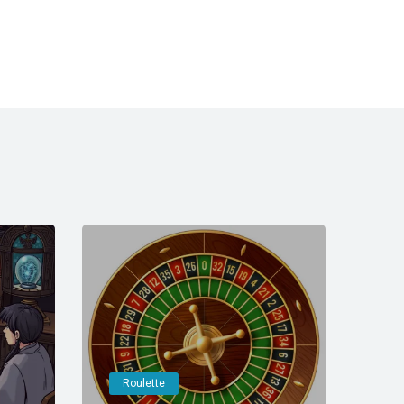
Roulette