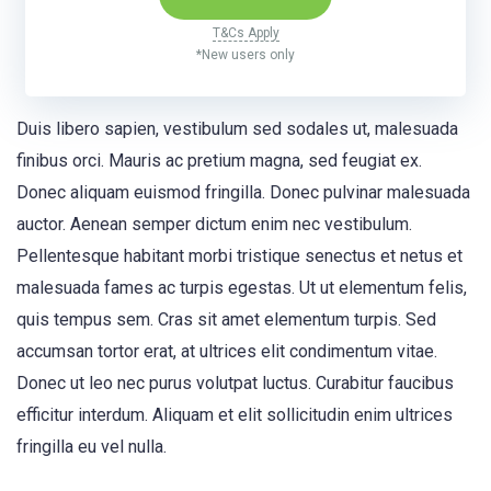
T&Cs Apply
*New users only
Duis libero sapien, vestibulum sed sodales ut, malesuada
finibus orci. Mauris ac pretium magna, sed feugiat ex.
Donec aliquam euismod fringilla. Donec pulvinar malesuada
auctor. Aenean semper dictum enim nec vestibulum.
Pellentesque habitant morbi tristique senectus et netus et
malesuada fames ac turpis egestas. Ut ut elementum felis,
quis tempus sem. Cras sit amet elementum turpis. Sed
accumsan tortor erat, at ultrices elit condimentum vitae.
Donec ut leo nec purus volutpat luctus. Curabitur faucibus
efficitur interdum. Aliquam et elit sollicitudin enim ultrices
fringilla eu vel nulla.