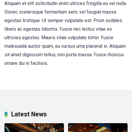
Aliquam et elit sollicitudin enim ultrices fringilla eu vel nulla.
Donec scelerisque fermentum sem, vel feugiat massa
egestas tristique. Ut semper vulputate est. Proin sodales
libero ac egestas lobortis. Fusce nec lectus vitae ex
ultricies egestas. Mauris vitae vulputate tortor. Fusce
malesuada auctor quam, eu cursus urna placerat in. Aliquam
sit amet dignissim tellus, non porta massa. Fusce rhoncus
ornare dui in facilisis.
Latest News